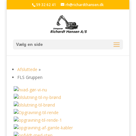
59 32 62 41
rh@richardthansen.dk
Vælg en side
Afsluttede
»
FLS Gruppen