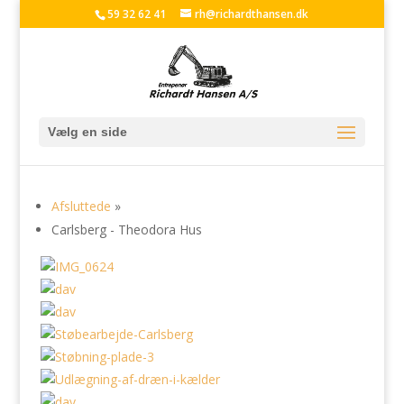
59 32 62 41
rh@richardthansen.dk
Vælg en side
Afsluttede
»
Carlsberg - Theodora Hus